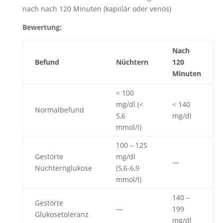
nach nach 120 Minuten (kapiilär oder venös)
Bewertung:
Nach
Befund
Nüchtern
120
Minuten
< 100
mg/dl (<
< 140
Normalbefund
5,6
mg/dl
mmol/l)
100 – 125
Gestörte
mg/dl
—
Nüchternglukose
(5,6-6,9
mmol/l)
140 –
Gestörte
—
199
Glukosetoleranz
mg/dl